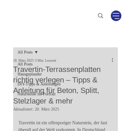
All Posts
18. März 2025
3 Min. Lesezeit
All Posts
Travertin-Terrassenplatten
Hausgeplauder
richtig verlegen – Tipps &
DIY-Tipps & Anleitungen
Anleitung für Beton, Splitt,
Natursteine im Portrait
Stelzlager & mehr
Aktualisiert:
20. März 2025
Travertin ist ein offenporiger Naturstein, der fast 
überall auf der Welt vorkommt. In Deutschland 