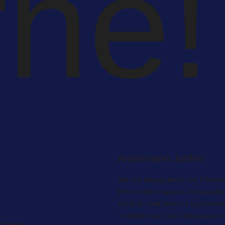
rne!
Annemarie Junker
Mit viel Engagement und Überblic
für eine reibungslose Auftragsab
Dank ihr sind unsere Lagerprodukt
verfügbar und Ihre Lieferungen tr
lewin