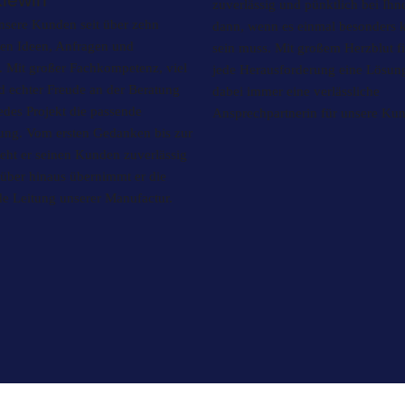
zuverlässig und pünktlich bei Ihne
unsere Kunden seit über zehn
dann, wenn es einmal besonders ku
ren Ideen, Anfragen und
sein muss. Mit großem Herzblut fi
 Mit großer Fachkompetenz, viel
jede Herausforderung eine Lösung
d echter Freude an der Beratung
dabei immer eine verlässliche
jedes Projekt die passende
Ansprechpartnerin für unsere Ku
sung. Vom ersten Gedanken bis zur
eht er seinen Kunden zuverlässig
rüber hinaus übernimmt er die
nde Leitung unserer Manufactur.