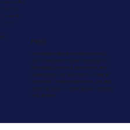
n ein – selbst
rzfristig
ndet sie für
 und ist
nden.
Peter
Wohlfühlmanager & Qualitätskontrolleur
Peter sorgt täglich für gute Stimmung und
übernimmt zuverlässig die Kontrolle über
Sonnenplätze. Mit einem feinen Gespür für
Atmosphäre erinnert er uns daran, dass gute
Arbeit auch Ruhe, Geduld und den richtigen
Platz braucht.