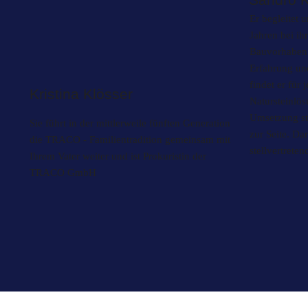
Er begleitet 
Jahren bei ih
Bauvorhaben.
Erfahrung un
findet er für 
Kristina Klösser
Natursteinlö
Umsetzung st
Sie führt in der mittlerweile fünften Generation
zur Seite. Da
die TRACO - Familientradition gemeinsam mit
stellvertrete
Ihrem Vater weiter und ist Prokuristin der
TRACO GmbH