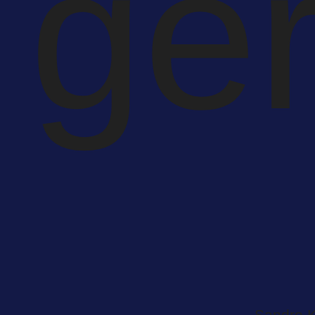
ge
Sandro K