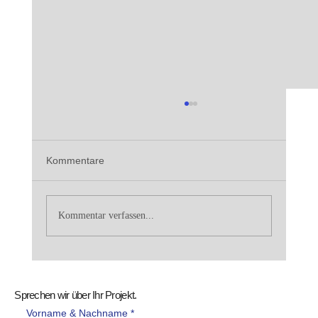
Kommentare
Kommentar verfassen...
Hellgrau, klar, beständig:Olivia, ein
Naturstein, der Räume ruhiger macht
Sprechen wir über Ihr Projekt.
Vorname & Nachname *