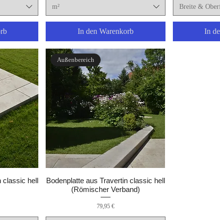
m²
Breite & Ober
rb
In den Warenkorb
In d
Außenbereich
 classic hell
Bodenplatte aus Travertin classic hell
(Römischer Verband)
Preis
79,95 €