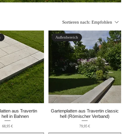
Sortieren nach:
Empfohlen
h
Außenbereich
atten aus Travertin
Gartenplatten aus Travertin classic
 hell in Bahnen
hell (Römischer Verband)
Preis
Preis
68,95 €
79,95 €