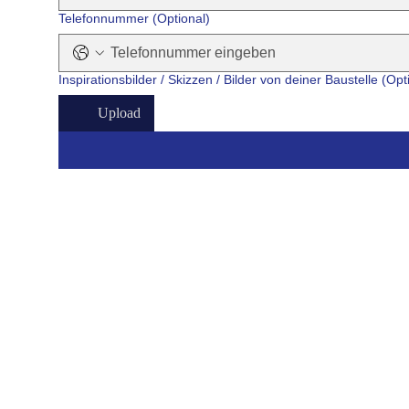
43m²
Telefonnummer (Optional)
44m²
45m²
Inspirationsbilder / Skizzen / Bilder von deiner Baustelle (Opt
46m²
Upload
47m²
48m²
49m²
50m²
51m²
52m²
53m²
54m²
55m²
56m²