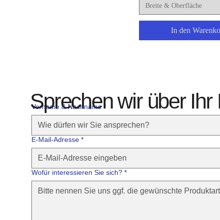
29m²
Breite & Oberfläche
30m²
In den Warenko
31m²
32m²
33m²
34m²
Sprechen wir über Ihr 
35m²
Vorname & Nachname *
36m²
37m²
E-Mail-Adresse
*
38m²
39m²
Wofür interessieren Sie sich?
*
40m²
41m²
42m²