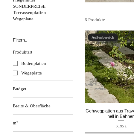
Pflegemittel
SONDERPREISE
Terrassenplatten
Wegeplatte
6 Produkte
Außenbereich
Filtern..
Produktart
Bodenplatten
Wegeplatte
Budget
68 €
Breite & Oberfläche
80 €
Gehwegplatten aus Trave
hell in Bahne
30.5 cm - geschliffen
m²
Preis
40.6 cm antik
68,95 €