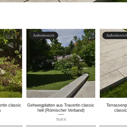
Außenbereich
Außenbereic
rtin classic
Gehwegplatten aus Travertin classic
Terrassenpl
n
hell (Römischer Verband)
classic
Preis
79,95 €